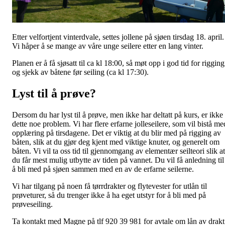
Etter velfortjent vinterdvale, settes jollene på sjøen tirsdag 18. april.
Vi håper å se mange av våre unge seilere etter en lang vinter.
Planen er å få sjøsatt til ca kl 18:00, så møt opp i god tid for rigging
og sjekk av båtene før seiling (ca kl 17:30).
Lyst til å prøve?
Dersom du har lyst til å prøve, men ikke har deltatt på kurs, er ikke
dette noe problem. Vi har flere erfarne jolleseilere, som vil bistå me
opplæring på tirsdagene. Det er viktig at du blir med på rigging av
båten, slik at du gjør deg kjent med viktige knuter, og generelt om
båten. Vi vil ta oss tid til gjennomgang av elementær seilteori slik at
du får mest mulig utbytte av tiden på vannet. Du vil få anledning til
å bli med på sjøen sammen med en av de erfarne seilerne.
Vi har tilgang på noen få tørrdrakter og flytevester for utlån til
prøveturer, så du trenger ikke å ha eget utstyr for å bli med på
prøveseiling.
Ta kontakt med Magne på tlf 920 39 981 for avtale om lån av drakt