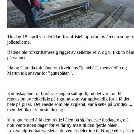
Tirsdag 18. april var det klart for offisiell oppstart av årets sesong f
jolleseilerne.
Båtene ble forskriftsmessig rigget av seilerne selv, og vi fikk to båte
på vannet.
Ida og Camilla tok hånd om kveldens "jentebåt", mens Odin og
Martin tok ansvar for "guttebåten".
Kunnskapene fra fjorårssesongen satt godt, og det var kun litt
repetisjon av rekkeføle på rigging som var nødvendig for å få det
hele på plass. Det eneste som ble avglemt, var å sette på windex...,
men det fikser vi neste tirsdag.
Vi regner med å få den tredje båten på sjøen neste tirsdag, og må
nok vente noen dager før vi får ny mast til den fjerde båten.
Leverandøren har varslet at de venter deler inn til Norge etter påske