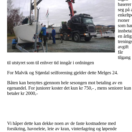
baserer
seg på 
enkeltp
rsoner
som ha
innbetal
en årlig
trening
avgift
får
tilgang
til utstyret som til enhver tid inngår i ordningen
For Malvik og Stjørdal seilforening gjelder dette Melges 24.
Båten kan benyttes gjennom hele sesongen mot betaling av en
egenandel. For juniorer koster det kun kr 750,- , mens seniorer kun
betaler kr 2000,-
Vi håper dette kan dekke noen av de faste kostnadene med
forsikring, havneleie, leie av kran, vinterlagring og løpende