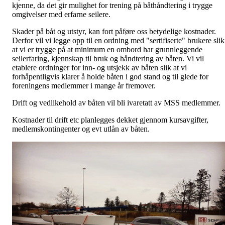
kjenne, da det gir mulighet for trening på båthåndtering i trygge
omgivelser med erfarne seilere.
Skader på båt og utstyr, kan fort påføre oss betydelige kostnader.
Derfor vil vi legge opp til en ordning med "sertifiserte" brukere slik
at vi er trygge på at minimum en ombord har grunnleggende
seilerfaring, kjennskap til bruk og håndtering av båten. Vi vil
etablere ordninger for inn- og utsjekk av båten slik at vi
forhåpentligvis klarer å holde båten i god stand og til glede for
foreningens medlemmer i mange år fremover.
Drift og vedlikehold av båten vil bli ivaretatt av MSS medlemmer.
Kostnader til drift etc planlegges dekket gjennom kursavgifter,
medlemskontingenter og evt utlån av båten
.