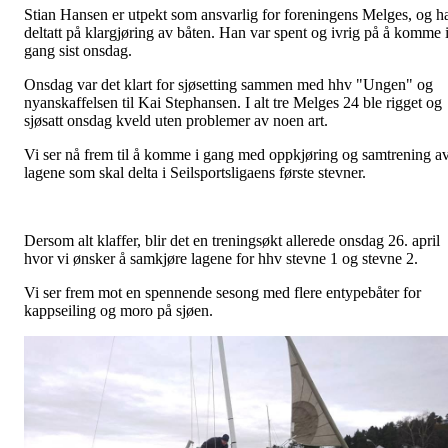
Stian Hansen er utpekt som ansvarlig for foreningens Melges, og h
deltatt på klargjøring av båten. Han var spent og ivrig på å komme 
gang sist onsdag.
Onsdag var det klart for sjøsetting sammen med hhv "Ungen" og
nyanskaffelsen til Kai Stephansen. I alt tre Melges 24 ble rigget og
sjøsatt onsdag kveld uten problemer av noen art.
Vi ser nå frem til å komme i gang med oppkjøring og samtrening a
lagene som skal delta i Seilsportsligaens første stevner.
Dersom alt klaffer, blir det en treningsøkt allerede onsdag 26. april
hvor vi ønsker å samkjøre lagene for hhv stevne 1 og stevne 2.
Vi ser frem mot en spennende sesong med flere entypebåter for
kappseiling og moro på sjøen.