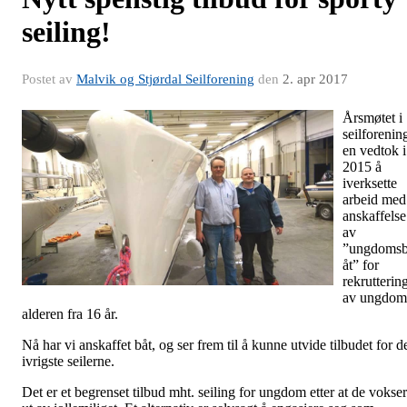
seiling!
Postet av
Malvik og Stjørdal Seilforening
den
2. apr 2017
Årsmøtet i
seilforenin
en vedtok i
2015 å
iverksette
arbeid med
anskaffelse
av
”ungdoms
åt” for
rekrutterin
av ungdom
alderen fra 16 år.
Nå har vi anskaffet båt, og ser frem til å kunne utvide tilbudet for d
ivrigste seilerne.
Det er et begrenset tilbud mht. seiling for ungdom etter at de vokser