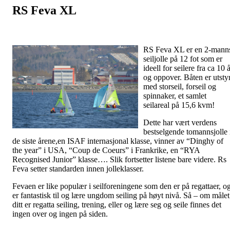
RS Feva XL
RS Feva XL er en 2-mann
seiljolle på 12 fot som er
ideell for seilere fra ca 10 
og oppover. Båten er utstyr
med storseil, forseil og
spinnaker, et samlet
seilareal på 15,6 kvm!
Dette har vært verdens
bestselgende tomannsjolle 
de siste årene,en ISAF internasjonal klasse, vinner av “Dinghy of
the year” i USA, “Coup de Coeurs” i Frankrike, en “RYA
Recognised Junior” klasse…. Slik fortsetter listene bare videre. Rs
Feva setter standarden innen jolleklasser.
Fevaen er like populær i seilforeningene som den er på regattaer, o
er fantastisk til og lære ungdom seiling på høyt nivå. Så – om målet
ditt er regatta seiling, trening, eller og lære seg og seile finnes det
ingen over og ingen på siden.