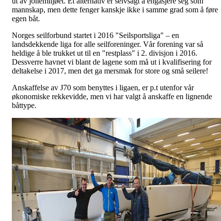
ut av jollemiljøet. Et alternativ er selvsagt å engasjere seg som
mannskap, men dette fenger kanskje ikke i samme grad som å føre
egen båt.
Norges seilforbund startet i 2016 "Seilsportsliga" – en
landsdekkende liga for alle seilforeninger. Vår forening var så
heldige å ble trukket ut til en "restplass" i 2. divisjon i 2016.
Dessverre havnet vi blant de lagene som må ut i kvalifisering for
deltakelse i 2017, men det ga mersmak for store og små seilere!
Anskaffelse av J70 som benyttes i ligaen, er p.t utenfor vår
økonomiske rekkevidde, men vi har valgt å anskaffe en lignende
båttype.