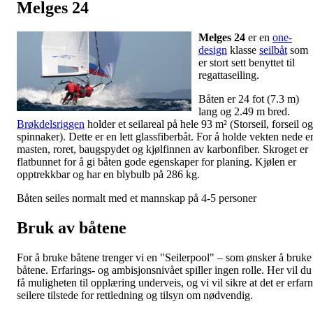
Melges 24
Melges 24
er en
one-
design
klasse
seilbåt
som
er stort sett benyttet til
regattaseiling.
Båten er 24 fot (7.3 m)
lang og 2.49 m bred.
Brøkdelsriggen
holder et seilareal på hele 93 m² (Storseil, forseil og
spinnaker). Dette er en lett glassfiberbåt. For å holde vekten nede e
masten, roret, baugspydet og kjølfinnen av karbonfiber. Skroget er
flatbunnet for å gi båten gode egenskaper for planing. Kjølen er
opptrekkbar og har en blybulb på 286 kg.
Båten seiles normalt med et mannskap på 4-5 personer
Bruk av båtene
For å bruke båtene trenger vi en "Seilerpool" – som ønsker å bruke
båtene. Erfarings- og ambisjonsnivået spiller ingen rolle. Her vil du
få muligheten til opplæring underveis, og vi vil sikre at det er erfar
seilere tilstede for rettledning og tilsyn om nødvendig.