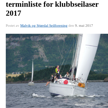
terminliste for klubbseilaser
2017
Postet av
Malvik og Stjørdal Seilforening
den
9. mai 2017