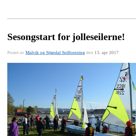
Sesongstart for jolleseilerne!
Postet av
Malvik og Stjørdal Seilforening
den
13. apr 2017