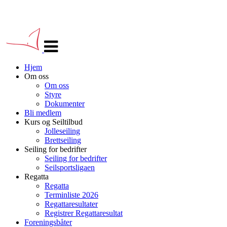
Veksle
navigasjon
Hjem
Om oss
Om oss
Styre
Dokumenter
Bli medlem
Kurs og Seiltilbud
Jolleseiling
Brettseiling
Seiling for bedrifter
Seiling for bedrifter
Seilsportsligaen
Regatta
Regatta
Terminliste 2026
Regattaresultater
Registrer Regattaresultat
Foreningsbåter