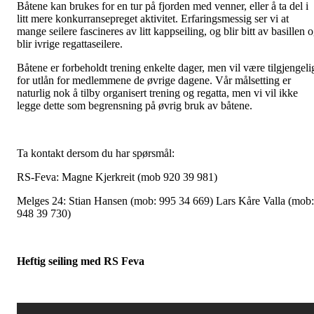
Båtene kan brukes for en tur på fjorden med venner, eller å ta del i
litt mere konkurransepreget aktivitet. Erfaringsmessig ser vi at
mange seilere fascineres av litt kappseiling, og blir bitt av basillen 
blir ivrige regattaseilere.
Båtene er forbeholdt trening enkelte dager, men vil være tilgjengeli
for utlån for medlemmene de øvrige dagene. Vår målsetting er
naturlig nok å tilby organisert trening og regatta, men vi vil ikke
legge dette som begrensning på øvrig bruk av båtene.
Ta kontakt dersom du har spørsmål:
RS-Feva: Magne Kjerkreit (mob 920 39 981)
Melges 24: Stian Hansen (mob: 995 34 669) Lars Kåre Valla (mob:
948 39 730)
Heftig seiling med RS Feva