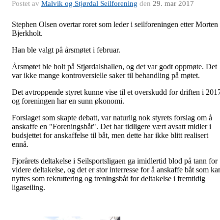
Postet av
Malvik og Stjørdal Seilforening
den
29. mar 2017
Stephen Olsen overtar roret som leder i seilforeningen etter Morten
Bjerkholt.
Han ble valgt på årsmøtet i februar.
Årsmøtet ble holt på Stjørdalshallen, og det var godt oppmøte. Det
var ikke mange kontroversielle saker til behandling på møtet.
Det avtroppende styret kunne vise til et overskudd for driften i 201
og foreningen har en sunn økonomi.
Forslaget som skapte debatt, var naturlig nok styrets forslag om å
anskaffe en "Foreningsbåt". Det har tidligere vært avsatt midler i
budsjettet for anskaffelse til båt, men dette har ikke blitt realisert
ennå.
Fjorårets deltakelse i Seilsportsligaen ga imidlertid blod på tann for
videre deltakelse, og det er stor interresse for å anskaffe båt som ka
nyttes som rekruttering og treningsbåt for deltakelse i fremtidig
ligaseiling.