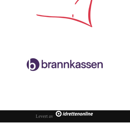
Samarbeidspartner
Malvik og Stjørdal Seilforening
Org.nr. 996888258
Havnegata, 7502 Stjørdal
Levert av
Facebook
Instagram