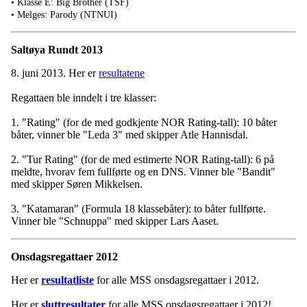
• Klasse E: Big Brother (TSF)
• Melges: Parody (NTNUI)
Saltøya Rundt 2013
8. juni 2013. Her er
resultatene
Regattaen ble inndelt i tre klasser:
1. "Rating" (for de med godkjente NOR Rating-tall): 10 båter
båter, vinner ble "Leda 3" med skipper Atle Hannisdal.
2. "Tur Rating" (for de med estimerte NOR Rating-tall): 6 på
meldte, hvorav fem fullførte og en DNS. Vinner ble "Bandit"
med skipper Søren Mikkelsen.
3. "Katamaran" (Formula 18 klassebåter): to båter fullførte.
Vinner ble "Schnuppa" med skipper Lars Aaset.
Onsdagsregattaer 2012
Her er
resultatliste
for alle MSS onsdagsregattaer i 2012.
Her er
sluttresultater
for alle MSS onsdagsregattaer i 2012!