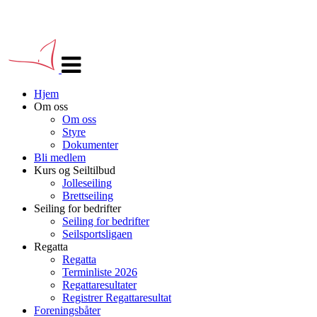
Veksle
navigasjon
Hjem
Om oss
Om oss
Styre
Dokumenter
Bli medlem
Kurs og Seiltilbud
Jolleseiling
Brettseiling
Seiling for bedrifter
Seiling for bedrifter
Seilsportsligaen
Regatta
Regatta
Terminliste 2026
Regattaresultater
Registrer Regattaresultat
Foreningsbåter