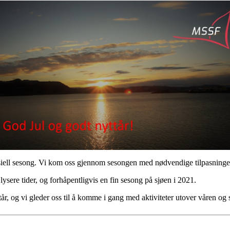
siell sesong. Vi kom oss gjennom sesongen med nødvendige tilpasninge
ysere tider, og forhåpentligvis en fin sesong på sjøen i 2021.
nyttår, og vi gleder oss til å komme i gang med aktiviteter utover våren o