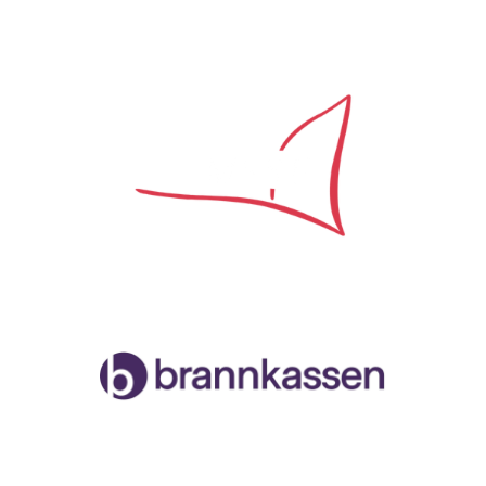
Samarbeidspartner
Malvik og Stjørdal Seilforening