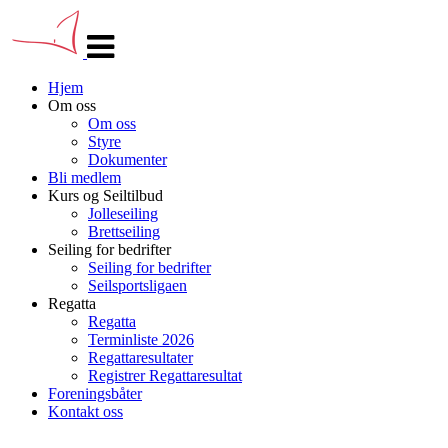
Veksle
navigasjon
Hjem
Om oss
Om oss
Styre
Dokumenter
Bli medlem
Kurs og Seiltilbud
Jolleseiling
Brettseiling
Seiling for bedrifter
Seiling for bedrifter
Seilsportsligaen
Regatta
Regatta
Terminliste 2026
Regattaresultater
Registrer Regattaresultat
Foreningsbåter
Kontakt oss