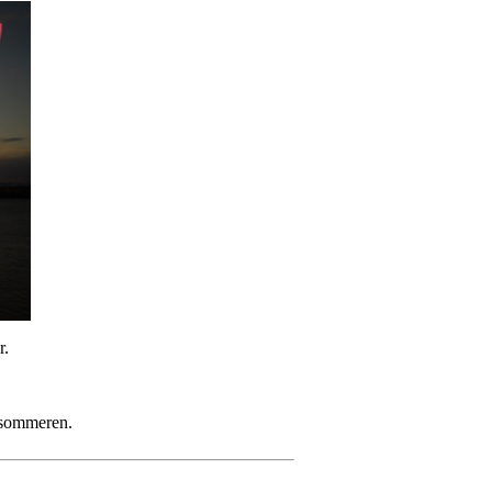
r.
g sommeren.