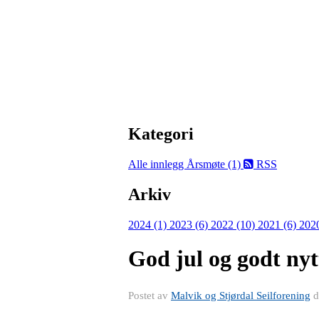
Kategori
Alle innlegg
Årsmøte (1)
RSS
Arkiv
2024 (1)
2023 (6)
2022 (10)
2021 (6)
202
God jul og godt nyt
Postet av
Malvik og Stjørdal Seilforening
d