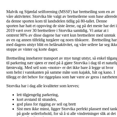
Malvik og Stjørdal seilforening (MSSF) har brettseiling som en av
våre aktiviteter. Storvika ble valgt av brettseilerne som base allered
da denne sporten kom til landsdelen tidlig på 80-tallet. Denne
sporten har hatt et oppsving de siste årene, og på det meste har det i
2019 vært over 30 brettseilere i Storvika samtidig. Vi antar at i
omtrent 98% av disse dagene har vært kun brettseilere med unntak
av en og annen tilfeldig turgåere og noen tilskuere. Brettseiling har
med dagens utstyr blitt en helårsaktivitet, og våre seilere lar seg ikk
stoppe av vinter og korte dager.
Brettseiling innebærer transport av mye tungt utstyr, så enkel tilgan
til parkering nær sjøen er med på å gjøre Storvika i dag til et naturli
førstevalg. Med seil som «motor» er det ikke bare å legge ut hvor
som helst i vannkanten på samme måte som kajakk, båt og kano. I
tillegg er det behov for riggeplass som bør være av gress i nærheten
Storvika har i dag alle kvaliteter som kreves;
lett tilgjengelig parkering,
kort avstand til stranden,
god plass for rigging av seil og brett
Sist men ikke minst, ligger Storvika perfekt plassert med tan
på gode seilerforhold, for så å si alle vindretninger slik at det