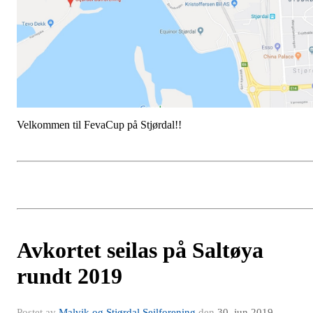
Velkommen til FevaCup på Stjørdal!!
Avkortet seilas på Saltøya
rundt 2019
Postet av
Malvik og Stjørdal Seilforening
den
30. jun 2019