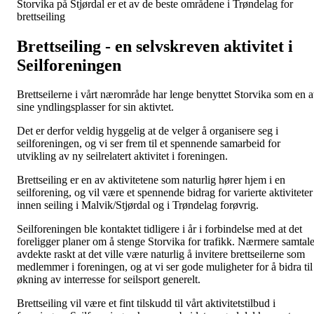
Storvika på Stjørdal er et av de beste områdene i Trøndelag for
brettseiling
Brettseiling - en selvskreven aktivitet i
Seilforeningen
Brettseilerne i vårt nærområde har lenge benyttet Storvika som en 
sine yndlingsplasser for sin aktivtet.
Det er derfor veldig hyggelig at de velger å organisere seg i
seilforeningen, og vi ser frem til et spennende samarbeid for
utvikling av ny seilrelatert aktivitet i foreningen.
Brettseiling er en av aktivitetene som naturlig hører hjem i en
seilforening, og vil være et spennende bidrag for varierte aktiviteter
innen seiling i Malvik/Stjørdal og i Trøndelag forøvrig.
Seilforeningen ble kontaktet tidligere i år i forbindelse med at det
foreligger planer om å stenge Storvika for trafikk. Nærmere samtale
avdekte raskt at det ville være naturlig å invitere brettseilerne som
medlemmer i foreningen, og at vi ser gode muligheter for å bidra til
økning av interresse for seilsport generelt.
Brettseiling vil være et fint tilskudd til vårt aktivitetstilbud i