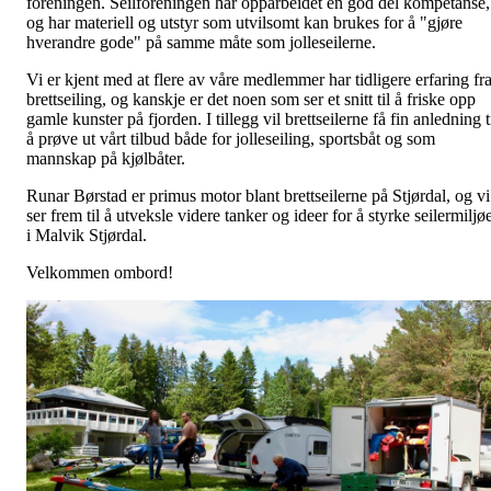
foreningen. Seilforeningen har opparbeidet en god del kompetanse,
og har materiell og utstyr som utvilsomt kan brukes for å "gjøre
hverandre gode" på samme måte som jolleseilerne.
Vi er kjent med at flere av våre medlemmer har tidligere erfaring fr
brettseiling, og kanskje er det noen som ser et snitt til å friske opp
gamle kunster på fjorden. I tillegg vil brettseilerne få fin anledning t
å prøve ut vårt tilbud både for jolleseiling, sportsbåt og som
mannskap på kjølbåter.
Runar Børstad er primus motor blant brettseilerne på Stjørdal, og vi
ser frem til å utveksle videre tanker og ideer for å styrke seilermiljø
i Malvik Stjørdal.
Velkommen ombord!