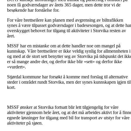
noen få godværsdager av årets 365 dager, men dette tror vi de
besøkende har forståelse for.
For våre brettseilere kan planen med avgrensing av biltrafikken
synes å være tilpasset godværsdager i badesesongen, og at dette ha
overskygget behovet for tilgang til aktiviteter i Storvika resten
av
året.
MSSF har en mistanke om at dette handler noe om mangel på
kunnskap. Våre brettseilere er ikke veldig synlig for allmennheten i
og med at de stort sett benytter seg av Storvika på tidspunkt det ikk
er så mange andre der, og derfor ikke blir «sett» og derfor ikke
«vurdert».
Stjørdal kommune har forsøkt å komme med forslag til alternative
steder i området rundt Storvika, men der synes kunnskapen igjen til
kort.
MSSF ønsker at Storvika fortsatt blir lett tilgjengelig for våre
aktiviteter gjennom hele året, og at det må arbeides aktivt for å finn
egnede løsninger for tilgang med bil for transport av utstyr for våre
aktiviteter på sjøen.