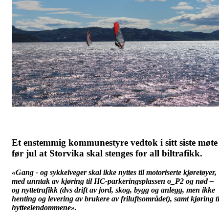
Et enstemmig kommunestyre vedtok i sitt siste møte
før jul at Storvika skal stenges for all biltrafikk.
«Gang - og sykkelveger skal ikke nyttes til motoriserte kjøretøyer,
med unntak av kjøring til HC-parkeringsplassen o_P2 og nød –
og nyttetrafikk (dvs drift av jord, skog, bygg og anlegg, men ikke
henting og levering av brukere av friluftsområdet), samt kjøring ti
hytteeiendommene».