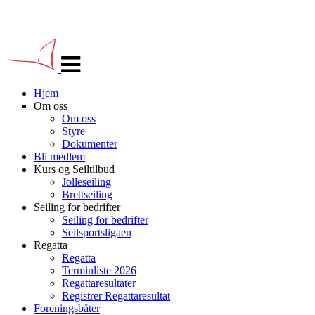
Veksle
navigasjon
Hjem
Om oss
Om oss
Styre
Dokumenter
Bli medlem
Kurs og Seiltilbud
Jolleseiling
Brettseiling
Seiling for bedrifter
Seiling for bedrifter
Seilsportsligaen
Regatta
Regatta
Terminliste 2026
Regattaresultater
Registrer Regattaresultat
Foreningsbåter