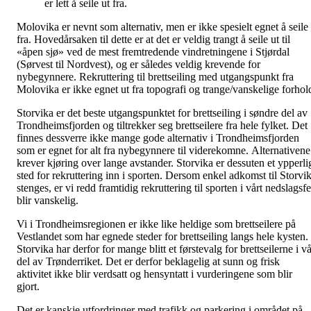
er lett å seile ut fra.
Molovika er nevnt som alternativ, men er ikke spesielt egnet å seile
fra. Hovedårsaken til dette er at det er veldig trangt å seile ut til
«åpen sjø» ved de mest fremtredende vindretningene i Stjørdal
(Sørvest til Nordvest), og er således veldig krevende for
nybegynnere. Rekruttering til brettseiling med utgangspunkt fra
Molovika er ikke egnet ut fra topografi og trange/vanskelige forhol
Storvika er det beste utgangspunktet for brettseiling i søndre del av
Trondheimsfjorden og tiltrekker seg brettseilere fra hele fylket. Det
finnes dessverre ikke mange gode alternativ i Trondheimsfjorden
som er egnet for alt fra nybegynnere til viderekomne. Alternativene
krever kjøring over lange avstander. Storvika er dessuten et ypperli
sted for rekruttering inn i sporten. Dersom enkel adkomst til Storvi
stenges, er vi redd framtidig rekruttering til sporten i vårt nedslagsfe
blir vanskelig.
Vi i Trondheimsregionen er ikke like heldige som brettseilere på
Vestlandet som har egnede steder for brettseiling langs hele kysten.
Storvika har derfor for mange blitt et førstevalg for brettseilerne i v
del av Trønderriket. Det er derfor beklagelig at sunn og frisk
aktivitet ikke blir verdsatt og hensyntatt i vurderingene som blir
gjort.
Det er kanskje utfordringer med trafikk og parkering i området på