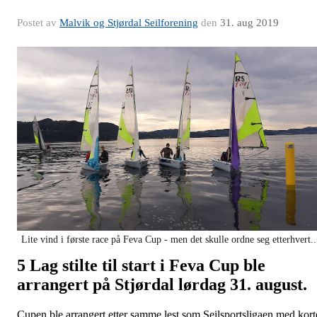
Postet av
Malvik og Stjørdal Seilforening
den
31. aug 2019
Lite vind i første race på Feva Cup - men det skulle ordne seg etterhvert..
5 Lag stilte til start i Feva Cup ble
arrangert på Stjørdal lørdag 31. august.
Cupen ble arrangert etter samme lest som Seilsportsligaen med kort