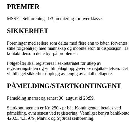
PREMIER
MSSF's Seilforenings 1/3 premiering for hver klasse.
SIKKERHET
Foreninger med seilere som deltar med flere enn to båter, forventes 
stille følgebåt(er) med mannskap og mobiltelefon til disposisjon. Ta
kontakt dersom dette byr på problemer.
Følgebåter skal registreres i sekretariatet før utløp av
registreringstiden og vil bli pålagt oppgaver av regattaledelsen. Det
vil bli eget sikkerhetsopplegg avhengig av antall deltagere.
PÅMELDING/STARTKONTINGENT
Påmelding snarest og senest 30. august kl 23:59.
Startkontingenten er Kr. 250.- pr båt. Kontingenten betales ved
påmelding, evnt senest ved registrering. Vennligst benytt bankkonto
4202.34.33979, Malvik og Stjørdal seilforening.