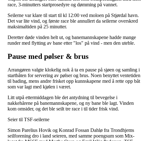
race, 3-minutters startprosedyre og dømming på vannet.
Seilerne var klare til start til kl 12:00 ved moloen på Stjørdal havn.
Det var lite vind, og første race ble annullert da seilerne overskred
maksimaltiden på 25 minutter.
Deretter døde vinden helt ut, og banemannskapene hadde mange
runder med flytting av bane etter "los" på vind - men den uteble.
Pause med pølser & brus
Arrangøren valgte klokelig nok å ta en pause på sjøen og samling i
startbåten for servering av pølser og brus. Noen benyttet ventetiden
til bading, mens andre frisket opp kunnskapene med å rette opp båt
som var lagt med kjølen i været.
Litt utpå ettermiddagen ble det antydning til bevegelse i
nakkehårene på banemannskapene, og ny bane ble lagt. Vinden
kom omsider, og det ble seilt tre race i til tider frisk vind.
Seier til TSF-seilerne
Simon Parelius Hovik og Konrad Fossan Dahlø fra Trondhjems
seilforening dro i land seieren, med samme poengsum som Mix-