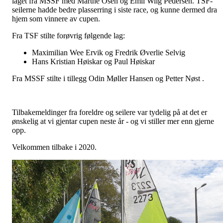
laget fra MSSF med Marthe Osen og Emil Wiig Pedersen. TSF-
seilerne hadde bedre plasserring i siste race, og kunne dermed dra
hjem som vinnere av cupen.
Fra TSF stilte forøvrig følgende lag:
Maximilian Wee Ervik og Fredrik Øverlie Selvig
Hans Kristian Høiskar og Paul Høiskar
Fra MSSF stilte i tillegg Odin Møller Hansen og Petter Nøst .
Tilbakemeldinger fra foreldre og seilere var tydelig på at det er
ønskelig at vi gjentar cupen neste år - og vi stiller mer enn gjerne
opp.
Velkommen tilbake i 2020.