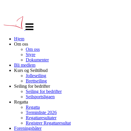
Veksle
navigasjon
Hjem
Om oss
Om oss
Styre
Dokumenter
Bli medlem
Kurs og Seiltilbud
Jolleseiling
Brettseiling
Seiling for bedrifter
Seiling for bedrifter
Seilsportsligaen
Regatta
Regatta
Terminliste 2026
Regattaresultater
Registrer Regattaresultat
Foreningsbåter