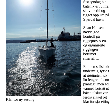
Sist søndag ble
båten kjørt ut fra
sitt vinterhi og
rigget opp ute på
Stjørdal havn.
Stian Hansen
hadde god
kontroll på
riggeprosessen,
og organiserte
riggingen
bortimot
smertefritt.
En liten seilskad
underveis, førte t
at riggingen tok
litt lengre tid enn
planlagt, men so
varmet fortsatt n
båten tilslutt var
ferdig rigget og
Klar for ny sesong
klar for sjøsettin