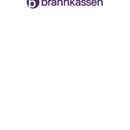
Malvik og Stjørdal Seilforening
Org.nr. 996888258
Havnegata, 7502 Stjørdal
Facebook
Instagram