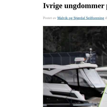
Ivrige ungdommer p
Postet av
Malvik og Stjørdal Seilforening
d