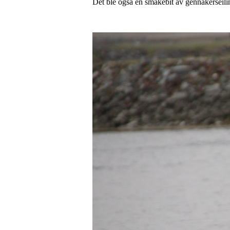
Det ble også en smakebit av gennakerseili