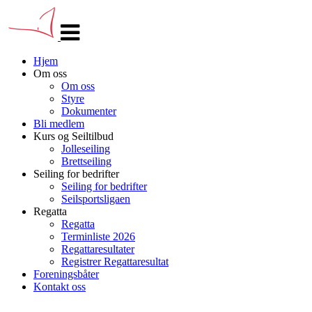
Veksle
navigasjon
Hjem
Om oss
Om oss
Styre
Dokumenter
Bli medlem
Kurs og Seiltilbud
Jolleseiling
Brettseiling
Seiling for bedrifter
Seiling for bedrifter
Seilsportsligaen
Regatta
Regatta
Terminliste 2026
Regattaresultater
Registrer Regattaresultat
Foreningsbåter
Kontakt oss