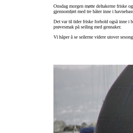
Onsdag morgen møtte deltakerne friske og r
gjennomført med tre båter inne i havnebass
Det var til tider friske forhold også inne 
prøvesmak på seiling med gennaker.
Vi håper å se seilerne videre utover seson