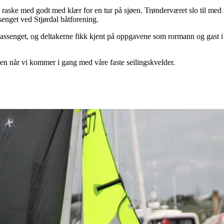
aske med godt med klær for en tur på sjøen. Trønderværet slo til med re
enget ved Stjørdal båtforening.
i bassenget, og deltakerne fikk kjent på oppgavene som rormann og gast i
gen når vi kommer i gang med våre faste seilingskvelder.