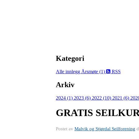
Kategori
Alle innlegg
Årsmøte (1)
RSS
Arkiv
2024 (1)
2023 (6)
2022 (10)
2021 (6)
202
GRATIS SEILKU
Postet av
Malvik og Stjørdal Seilforening
d