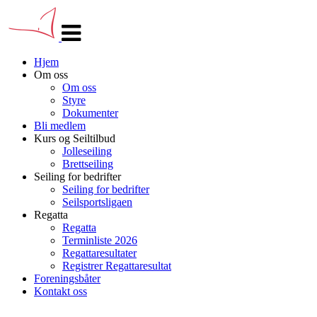
Veksle
navigasjon
Hjem
Om oss
Om oss
Styre
Dokumenter
Bli medlem
Kurs og Seiltilbud
Jolleseiling
Brettseiling
Seiling for bedrifter
Seiling for bedrifter
Seilsportsligaen
Regatta
Regatta
Terminliste 2026
Regattaresultater
Registrer Regattaresultat
Foreningsbåter
Kontakt oss