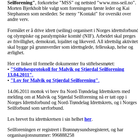
Seilforening"
, forkortelse "MSS" og nettsted "www.mss-seil.no".
Morten Bjerkholt ble valgt som foreningens første leder og Kai
Stephansen som nestleder. Se meny "Kontakt" for oversikt over
andre verv.
Formålet er å drive idrett (seiling) organisert i Norges idrettsforbun
og olympiske og paralympiske komité (NIF). Arbeidet skal preges
av frivillighet, demokrati, lojalitet og likeverd. All idrettslig aktivitet
skal bygge på grunnverdier som idrettsglede, fellesskap, helse og
ærlighet.
Her er linker til formelle dokumenter fra stiftelsesmøtet:
•
"Stiftelsesprotokoll for Malvik og Stjørdal Seilforening
13.04.2011"
.
•
"Lov for Malvik og Stjørdal Seilforening"
.
14.06.2011 mottok vi brev fra Nord-Trøndelag Idrettskrets med
melding om at Malvik og Stjørdal Seilforening nå er tatt opp i
Norges Idrettsforbund og Nord-Trøndelag Idrettskrets, og i Norges
Seilforbund som særforbund.
Les brevet fra idrettskretsen i sin helhet
her
.
Seilforeningen er registrert i Brønnøysundsregisteret, og har
organisasjonsnummer: 996888258