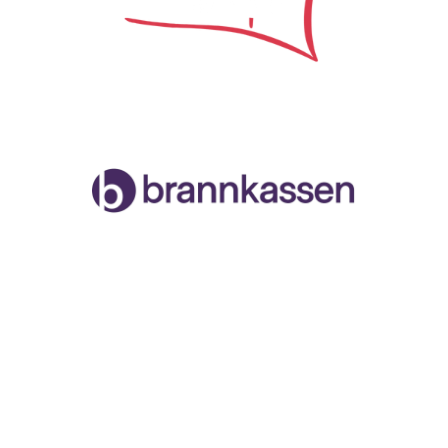
Samarbeidspartner
Malvik og Stjørdal Seilforening
Org.nr. 996888258
Havnegata, 7502 Stjørdal
Facebook
Instagram