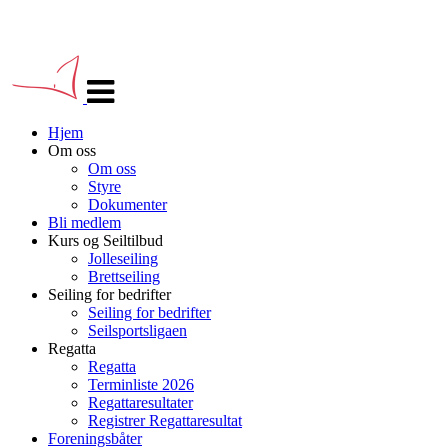
Veksle
navigasjon
Hjem
Om oss
Om oss
Styre
Dokumenter
Bli medlem
Kurs og Seiltilbud
Jolleseiling
Brettseiling
Seiling for bedrifter
Seiling for bedrifter
Seilsportsligaen
Regatta
Regatta
Terminliste 2026
Regattaresultater
Registrer Regattaresultat
Foreningsbåter