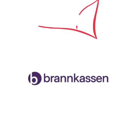
Samarbeidspartner
Malvik og Stjørdal Seilforening
Org.nr. 996888258
Havnegata, 7502 Stjørdal
Facebook
Instagram