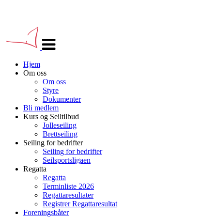
Veksle
navigasjon
Hjem
Om oss
Om oss
Styre
Dokumenter
Bli medlem
Kurs og Seiltilbud
Jolleseiling
Brettseiling
Seiling for bedrifter
Seiling for bedrifter
Seilsportsligaen
Regatta
Regatta
Terminliste 2026
Regattaresultater
Registrer Regattaresultat
Foreningsbåter