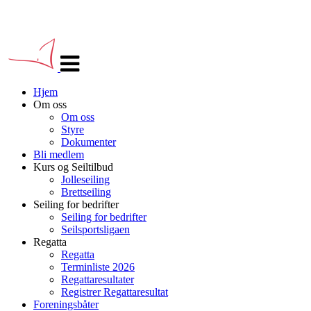
Veksle
navigasjon
Hjem
Om oss
Om oss
Styre
Dokumenter
Bli medlem
Kurs og Seiltilbud
Jolleseiling
Brettseiling
Seiling for bedrifter
Seiling for bedrifter
Seilsportsligaen
Regatta
Regatta
Terminliste 2026
Regattaresultater
Registrer Regattaresultat
Foreningsbåter