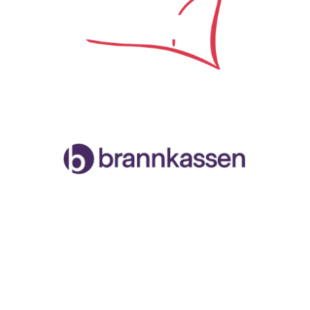
Samarbeidspartner
Malvik og Stjørdal Seilforening
Org.nr. 996888258
Havnegata, 7502 Stjørdal
Facebook
Instagram