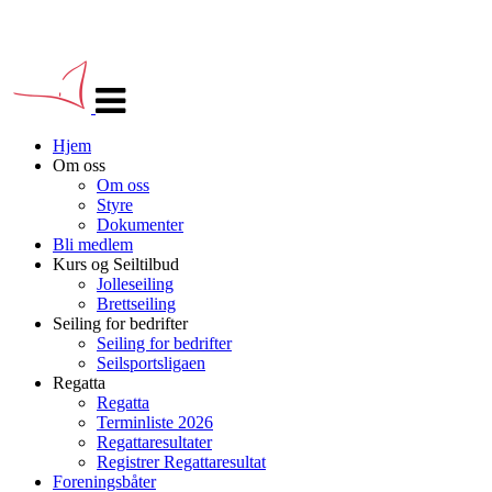
Veksle
navigasjon
Hjem
Om oss
Om oss
Styre
Dokumenter
Bli medlem
Kurs og Seiltilbud
Jolleseiling
Brettseiling
Seiling for bedrifter
Seiling for bedrifter
Seilsportsligaen
Regatta
Regatta
Terminliste 2026
Regattaresultater
Registrer Regattaresultat
Foreningsbåter