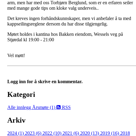
arm, men har med oss Torbjørn Berglund, som er en erfaren seiler
med mange gode tips om kloke valg underveis..
Det kreves ingen forhåndskunnskaper, men vi anbefaler å ta med
kappseilingsreglene dersom du har disse tilgjengelig.
Møtet holdes i kantina hos Bakken eiendom, Wessels veg på
Stjørdal kl 19:00 - 21:00
Vel møtt!
Logg inn for å skrive en kommentar.
Kategori
Alle innlegg
Årsmøte (1)
RSS
Arkiv
2024 (1)
2023 (6)
2022 (10)
2021 (6)
2020 (13)
2019 (16)
2018