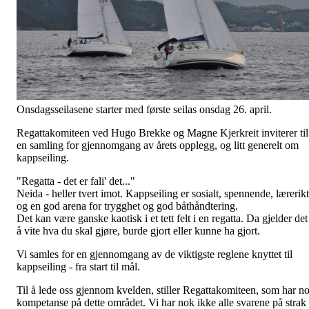
Onsdagsseilasene starter med første seilas onsdag 26. april.
Regattakomiteen ved Hugo Brekke og Magne Kjerkreit inviterer til
en samling for gjennomgang av årets opplegg, og litt generelt om
kappseiling.
"Regatta - det er fali' det..."
Neida - heller tvert imot. Kappseiling er sosialt, spennende, lærerikt
og en god arena for trygghet og god båthåndtering.
Det kan være ganske kaotisk i et tett felt i en regatta. Da gjelder det
å vite hva du skal gjøre, burde gjort eller kunne ha gjort.
Vi samles for en gjennomgang av de viktigste reglene knyttet til
kappseiling - fra start til mål.
Til å lede oss gjennom kvelden, stiller Regattakomiteen, som har n
kompetanse på dette området. Vi har nok ikke alle svarene på strak