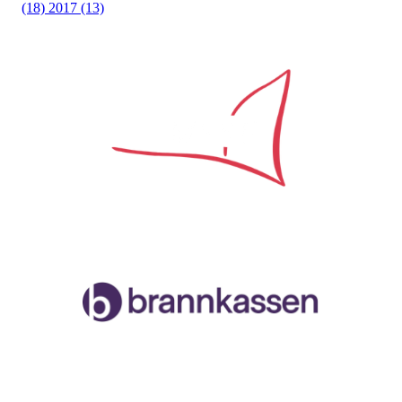
(18)
2017 (13)
Samarbeidspartner
Malvik og Stjørdal Seilforening
Org.nr. 996888258