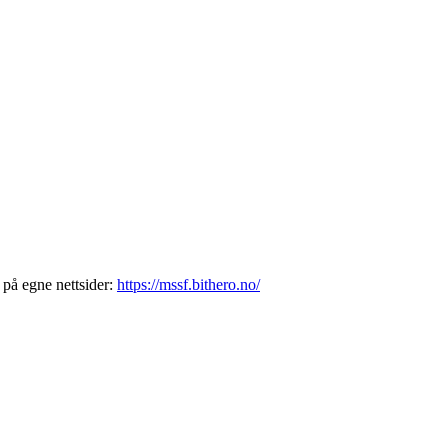
 på egne nettsider:
https://mssf.bithero.no/