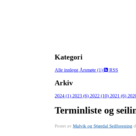
Kategori
Alle innlegg
Årsmøte (1)
RSS
Arkiv
2024 (1)
2023 (6)
2022 (10)
2021 (6)
202
Terminliste og seil
Postet av
Malvik og Stjørdal Seilforening