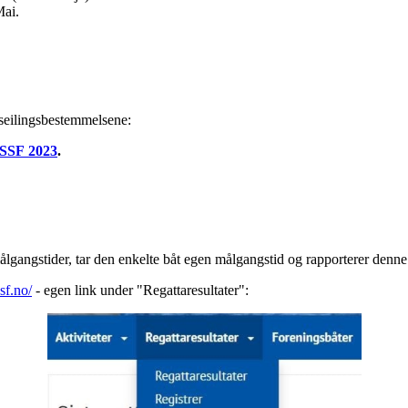
Mai.
 seilingsbestemmelsene:
MSSF 2023
.
lgangstider, tar den enkelte båt egen målgangstid og rapporterer denne
sf.no/
- egen link under "Regattaresultater":