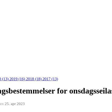
0 (13)
2019 (16)
2018 (18)
2017 (13)
ingsbestemmelser for onsdagsseila
den
25. apr 2023