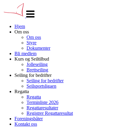
Veksle
navigasjon
Hjem
Om oss
Om oss
Styre
Dokumenter
Bli medlem
Kurs og Seiltilbud
Jolleseiling
Brettseiling
Seiling for bedrifter
Seiling for bedrifter
Seilsportsligaen
Regatta
Regatta
Terminliste 2026
Regattaresultater
Registrer Regattaresultat
Foreningsbåter
Kontakt oss