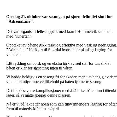
Onsdag 21. oktober var sesongen på sjøen definitivt slutt for
"AdrenaLine".
Det var organisert felles opptak med kran i Hommelvik sammen
med "Knerten".
Opptaket av båtene gikk raskt og effektivt med vask og nedrigging.
"Adrenaline" ble kjørt til Stjørdal hvor det er planlagt lagring for
vinteren.
LItt rydding ombord, og en ekstra tørk av seil står for tur, slik at
båten er klar for sjøsetting igjen til våren.
Vi hadde heldigvis en sesong fri for skader, men uavhengig av dette
vil det bli utført noe vedlikehold på båten før neste sesong.
Det ble dessverre komplikasjoner med å få lirket båten inn i tiltenkt
lager, så vi måtte goppgi denne plassen.
Nå er vi på jakt etter noen som kan tilby innendørs lagring for båte
frem til månedsskiftet mars/april.