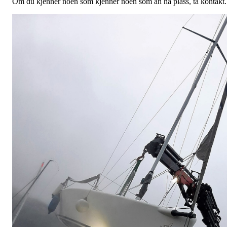
Om du kjenner noen som kjenner noen som an ha plass, ta kontakt.