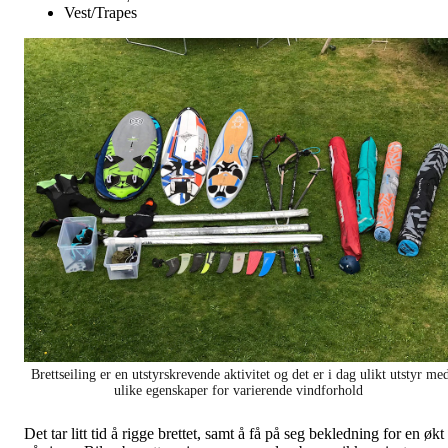
Vest/Trapes
Brettseiling er en utstyrskrevende aktivitet og det er i dag ulikt utstyr me
ulike egenskaper for varierende vindforhold
Det tar litt tid å rigge brettet, samt å få på seg bekledning for en økt