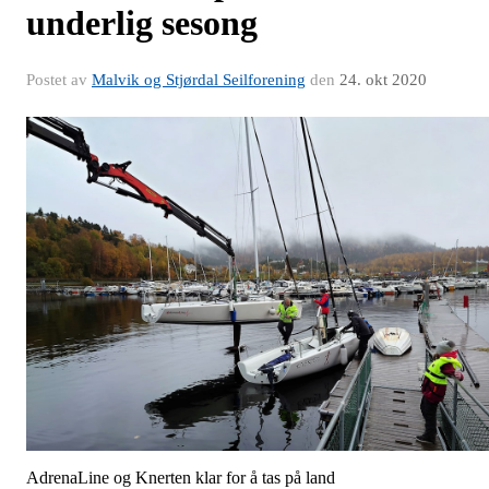
underlig sesong
Postet av
Malvik og Stjørdal Seilforening
den
24. okt 2020
AdrenaLine og Knerten klar for å tas på land