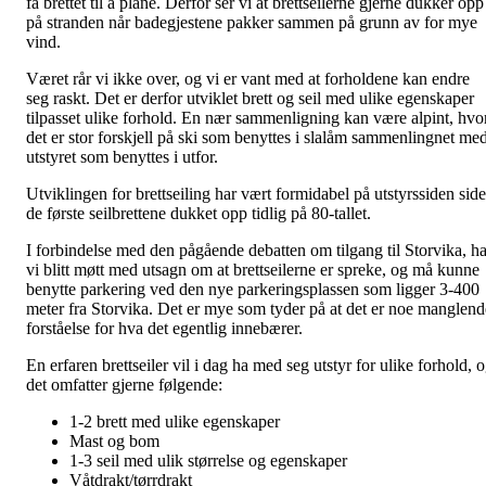
få brettet til å plane. Derfor ser vi at brettseilerne gjerne dukker opp
på stranden når badegjestene pakker sammen på grunn av for mye
vind.
Været rår vi ikke over, og vi er vant med at forholdene kan endre
seg raskt. Det er derfor utviklet brett og seil med ulike egenskaper
tilpasset ulike forhold. En nær sammenligning kan være alpint, hvo
det er stor forskjell på ski som benyttes i slalåm sammenlingnet me
utstyret som benyttes i utfor.
Utviklingen for brettseiling har vært formidabel på utstyrssiden sid
de første seilbrettene dukket opp tidlig på 80-tallet.
I forbindelse med den pågående debatten om tilgang til Storvika, ha
vi blitt møtt med utsagn om at brettseilerne er spreke, og må kunne
benytte parkering ved den nye parkeringsplassen som ligger 3-400
meter fra Storvika. Det er mye som tyder på at det er noe manglend
forståelse for hva det egentlig innebærer.
En erfaren brettseiler vil i dag ha med seg utstyr for ulike forhold, 
det omfatter gjerne følgende:
1-2 brett med ulike egenskaper
Mast og bom
1-3 seil med ulik størrelse og egenskaper
Våtdrakt/tørrdrakt