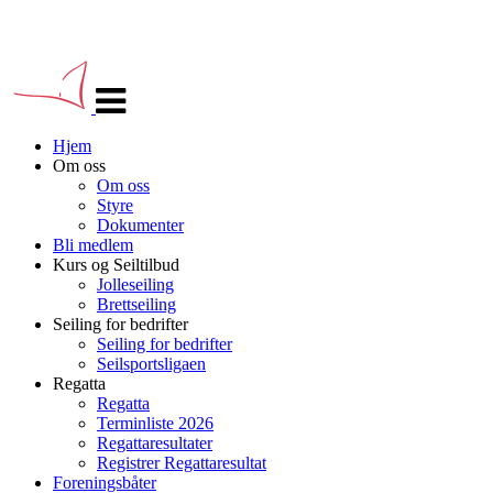
Veksle
navigasjon
Hjem
Om oss
Om oss
Styre
Dokumenter
Bli medlem
Kurs og Seiltilbud
Jolleseiling
Brettseiling
Seiling for bedrifter
Seiling for bedrifter
Seilsportsligaen
Regatta
Regatta
Terminliste 2026
Regattaresultater
Registrer Regattaresultat
Foreningsbåter