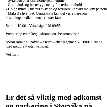
- Syke personer skal holde seg hjemme
- God hånd- og hostehygiene og forsterket renhold
- Holde minst 1 meters avstand og redusere kontakt mellom person
- Maks 3 i hver båt. Unntaksvis kan det være flere om
besetningsmedlemmene er i nær familie
Start kl 10.00 - Varselsignal kl 09:55.
Premiering etter Regattakomiteens bestemmelser.
Sosial samling i havna – i teltet - etter regattaen kl 1800. Grilling
med medbragt egen grillmat.
Vel møtt!
Er det så viktig med adkomst
og parkering i Storvika på