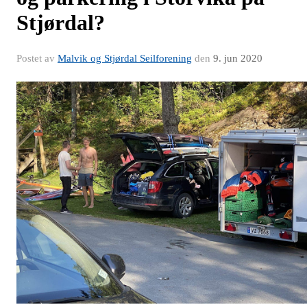
Stjørdal?
Postet av
Malvik og Stjørdal Seilforening
den
9. jun 2020