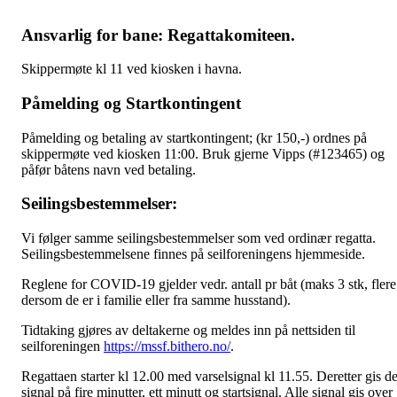
Ansvarlig for bane: Regattakomiteen.
Skippermøte kl 11 ved kiosken i havna.
Påmelding og Startkontingent
Påmelding og betaling av startkontingent; (kr 150,-) ordnes på
skippermøte ved kiosken 11:00. Bruk gjerne Vipps (#123465) og
påfør båtens navn ved betaling.
Seilingsbestemmelser:
Vi følger samme seilingsbestemmelser som ved ordinær regatta.
Seilingsbestemmelsene finnes på seilforeningens hjemmeside.
Reglene for COVID-19 gjelder vedr. antall pr båt (maks 3 stk, flere
dersom de er i familie eller fra samme husstand).
Tidtaking gjøres av deltakerne og meldes inn på nettsiden til
seilforeningen
https://mssf.bithero.no/
.
Regattaen starter kl 12.00 med varselsignal kl 11.55. Deretter gis de
signal på fire minutter, ett minutt og startsignal. Alle signal gis over