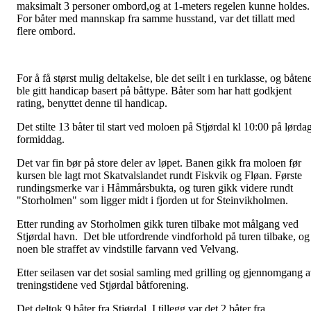
maksimalt 3 personer ombord,og at 1-meters regelen kunne holdes.
For båter med mannskap fra samme husstand, var det tillatt med
flere ombord.
For å få størst mulig deltakelse, ble det seilt i en turklasse, og båten
ble gitt handicap basert på båttype. Båter som har hatt godkjent
rating, benyttet denne til handicap.
Det stilte 13 båter til start ved moloen på Stjørdal kl 10:00 på lørda
formiddag.
Det var fin bør på store deler av løpet. Banen gikk fra moloen før
kursen ble lagt rnot Skatvalslandet rundt Fiskvik og Fløan. Første
rundingsmerke var i Håmmårsbukta, og turen gikk videre rundt
"Storholmen" som ligger midt i fjorden ut for Steinvikholmen.
Etter runding av Storholmen gikk turen tilbake mot målgang ved
Stjørdal havn. Det ble utfordrende vindforhold på turen tilbake, og
noen ble straffet av vindstille farvann ved Velvang.
Etter seilasen var det sosial samling med grilling og gjennomgang 
treningstidene ved Stjørdal båtforening.
Det deltok 9 båter fra Stjørdal. I tillegg var det 2 båter fra