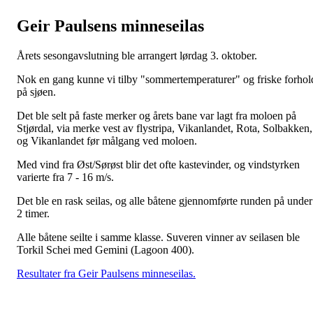
Geir Paulsens minneseilas
Årets sesongavslutning ble arrangert lørdag 3. oktober.
Nok en gang kunne vi tilby "sommertemperaturer" og friske forhol
på sjøen.
Det ble selt på faste merker og årets bane var lagt fra moloen på
Stjørdal, via merke vest av flystripa, Vikanlandet, Rota, Solbakken,
og Vikanlandet før målgang ved moloen.
Med vind fra Øst/Sørøst blir det ofte kastevinder, og vindstyrken
varierte fra 7 - 16 m/s.
Det ble en rask seilas, og alle båtene gjennomførte runden på under
2 timer.
Alle båtene seilte i samme klasse. Suveren vinner av seilasen ble
Torkil Schei med Gemini (Lagoon 400).
Resultater fra Geir Paulsens minneseilas.